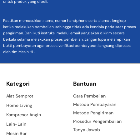
untuk produk yang dibeli.
Pastikan memasukkan nama, nomor handphone serta alamat lengkap
ketika melakukan pembelian, sehingga tidak ada kendala pada saat proses
pengiriman. Dan ikuti instruksi melalui email yang akan dikirim secara
berkala selama melakukan proses pembelian. Jangan lupa melampirkan
bukti pembayaran agar proses verifikasi pembayaran langsung diproses
oleh tim Mesin HL.
Kategori
Bantuan
Alat Semprot
Cara Pembelian
Metode Pembayaran
Home Living
Metode Pengiriman
Kompresor Angin
Prosedur Pengembalian
Lain-Lain
Tanya Jawab
Mesin Bor