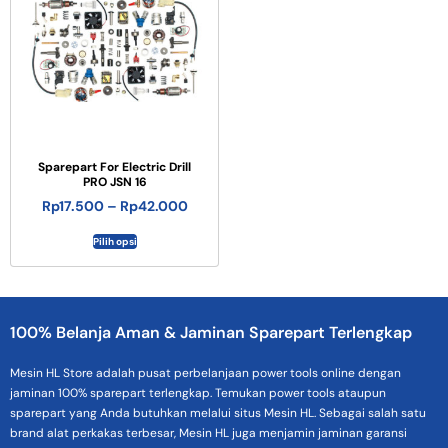
Sparepart For Electric Drill
PRO JSN 16
Rp
17.500
–
Rp
42.000
Pilih opsi
100% Belanja Aman & Jaminan Sparepart Terlengkap
Mesin HL Store adalah pusat perbelanjaan power tools online dengan
jaminan 100% sparepart terlengkap. Temukan power tools ataupun
sparepart yang Anda butuhkan melalui situs Mesin HL. Sebagai salah satu
brand alat perkakas terbesar, Mesin HL juga menjamin jaminan garansi