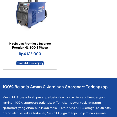
Mesin Las Premier / Inverter
Premier HL 300 3 Phase
Rp
4.135.000
Tambah ke keranjang
100% Belanja Aman & Jaminan Sparepart Terlengkap
Mesin HL Store adalah pusat perbelanjaan power tools online dengan
jaminan 100% sparepart terlengkap. Temukan power tools ataupun
sparepart yang Anda butuhkan melalui situs Mesin HL. Sebagai salah satu
brand alat perkakas terbesar, Mesin HL juga menjamin jaminan garansi