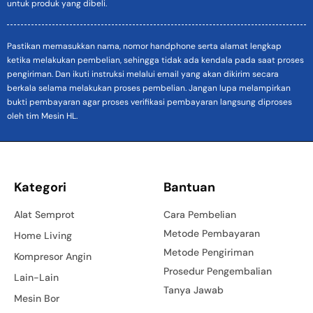
untuk produk yang dibeli.
Pastikan memasukkan nama, nomor handphone serta alamat lengkap
ketika melakukan pembelian, sehingga tidak ada kendala pada saat proses
pengiriman. Dan ikuti instruksi melalui email yang akan dikirim secara
berkala selama melakukan proses pembelian. Jangan lupa melampirkan
bukti pembayaran agar proses verifikasi pembayaran langsung diproses
oleh tim Mesin HL.
Kategori
Bantuan
Alat Semprot
Cara Pembelian
Metode Pembayaran
Home Living
Metode Pengiriman
Kompresor Angin
Prosedur Pengembalian
Lain-Lain
Tanya Jawab
Mesin Bor