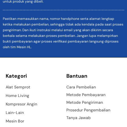
untuk produk yang dibeli.
Pastikan memasukkan nama, nomor handphone serta alamat lengkap
ketika melakukan pembelian, sehingga tidak ada kendala pada saat proses
pengiriman. Dan ikuti instruksi melalui email yang akan dikirim secara
berkala selama melakukan proses pembelian. Jangan lupa melampirkan
bukti pembayaran agar proses verifikasi pembayaran langsung diproses
oleh tim Mesin HL.
Kategori
Bantuan
Alat Semprot
Cara Pembelian
Metode Pembayaran
Home Living
Metode Pengiriman
Kompresor Angin
Prosedur Pengembalian
Lain-Lain
Tanya Jawab
Mesin Bor