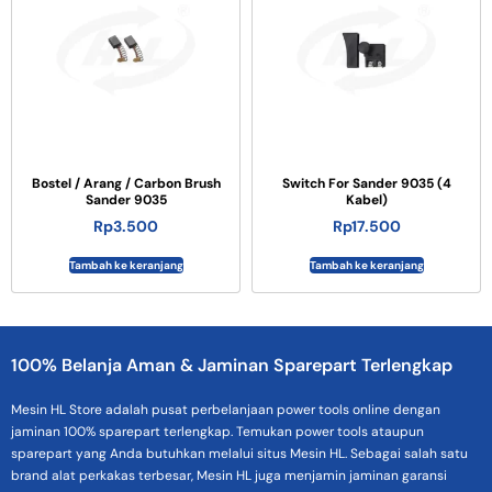
Bostel / Arang / Carbon Brush
Switch For Sander 9035 (4
Sander 9035
Kabel)
Rp
3.500
Rp
17.500
Tambah ke keranjang
Tambah ke keranjang
100% Belanja Aman & Jaminan Sparepart Terlengkap
Mesin HL Store adalah pusat perbelanjaan power tools online dengan
jaminan 100% sparepart terlengkap. Temukan power tools ataupun
sparepart yang Anda butuhkan melalui situs Mesin HL. Sebagai salah satu
brand alat perkakas terbesar, Mesin HL juga menjamin jaminan garansi