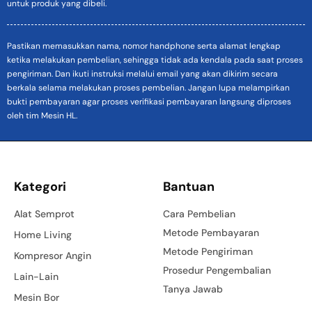
untuk produk yang dibeli.
Pastikan memasukkan nama, nomor handphone serta alamat lengkap
ketika melakukan pembelian, sehingga tidak ada kendala pada saat proses
pengiriman. Dan ikuti instruksi melalui email yang akan dikirim secara
berkala selama melakukan proses pembelian. Jangan lupa melampirkan
bukti pembayaran agar proses verifikasi pembayaran langsung diproses
oleh tim Mesin HL.
Kategori
Bantuan
Alat Semprot
Cara Pembelian
Metode Pembayaran
Home Living
Metode Pengiriman
Kompresor Angin
Prosedur Pengembalian
Lain-Lain
Tanya Jawab
Mesin Bor