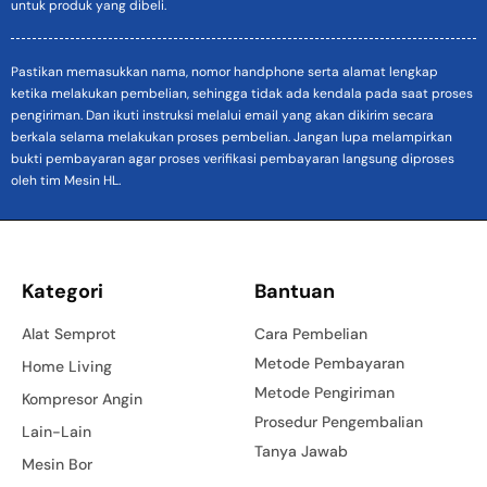
untuk produk yang dibeli.
Pastikan memasukkan nama, nomor handphone serta alamat lengkap
ketika melakukan pembelian, sehingga tidak ada kendala pada saat proses
pengiriman. Dan ikuti instruksi melalui email yang akan dikirim secara
berkala selama melakukan proses pembelian. Jangan lupa melampirkan
bukti pembayaran agar proses verifikasi pembayaran langsung diproses
oleh tim Mesin HL.
Kategori
Bantuan
Alat Semprot
Cara Pembelian
Metode Pembayaran
Home Living
Metode Pengiriman
Kompresor Angin
Prosedur Pengembalian
Lain-Lain
Tanya Jawab
Mesin Bor