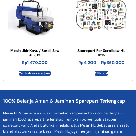
Mesin Ukir Kayu / Scroll Saw
Sparepart For Scrollsaw HL
HL 6115
6115
Rp
1.470.000
Rp
4.200
–
Rp
350.000
Tambah ke keranjang
Pilih opsi
100% Belanja Aman & Jaminan Sparepart Terlengkap
Mesin HL Store adalah pusat perbelanjaan power tools online dengan
jaminan 100% sparepart terlengkap. Temukan power tools ataupun
sparepart yang Anda butuhkan melalui situs Mesin HL. Sebagai salah satu
brand alat perkakas terbesar, Mesin HL juga menjamin jaminan garansi