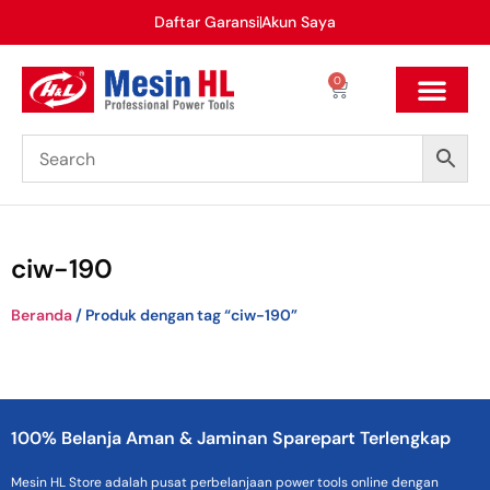
Daftar Garansi
Akun Saya
0
ciw-190
Beranda
/ Produk dengan tag “ciw-190”
100% Belanja Aman & Jaminan Sparepart Terlengkap
Mesin HL Store adalah pusat perbelanjaan power tools online dengan