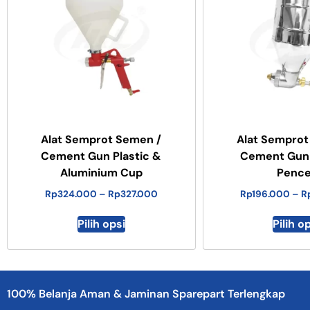
Alat Semprot Semen /
Alat Semprot
Cement Gun Plastic &
Cement Gun 
Aluminium Cup
Pence
Rp
324.000
–
Rp
327.000
Rp
196.000
–
R
Pilih opsi
Pilih o
100% Belanja Aman & Jaminan Sparepart Terlengkap