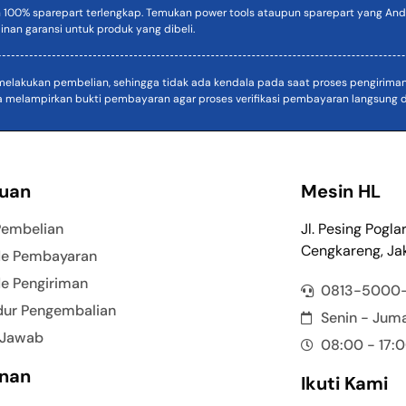
n 100% sparepart terlengkap. Temukan power tools ataupun sparepart yang Anda
inan garansi untuk produk yang dibeli.
akukan pembelian, sehingga tidak ada kendala pada saat proses pengiriman. D
a melampirkan bukti pembayaran agar proses verifikasi pembayaran langsung di
uan
Mesin HL
Pembelian
Jl. Pesing Pogla
Cengkareng, Jak
e Pembayaran
e Pengiriman
0813-5000
dur Pengembalian
Senin - Jum
 Jawab
08:00 - 17:
nan
Ikuti Kami