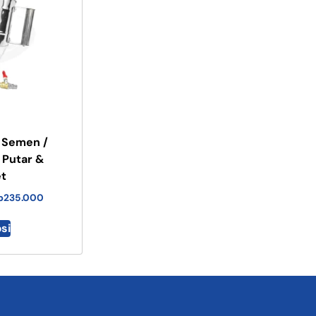
 Semen /
Putar &
t
p
235.000
psi