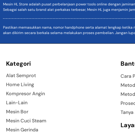
Mesin HL Store adalah pusat perbelanjaan power tools online dengan jamina
Sebagai salah satu brand alat perkakas terbesar, Mesin HL juga menjamin jam
Pastikan memasukkan nama, nomor handphone serta alamat lengkap ketika mel
akan dikirim secara berkala selama melakukan proses pembelian. Jangan lup
Kategori
Bant
Alat Semprot
Cara 
Home Living
Metod
Kompresor Angin
Metod
Lain-Lain
Prose
Mesin Bor
Tanya
Mesin Cuci Steam
Laya
Mesin Gerinda