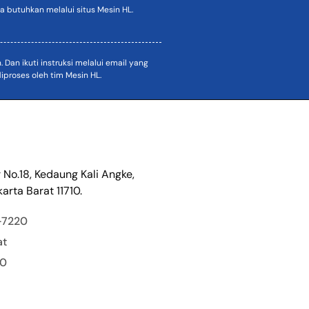
 butuhkan melalui situs Mesin HL.
an ikuti instruksi melalui email yang
proses oleh tim Mesin HL.
r No.18, Kedaung Kali Angke,
arta Barat 11710.
-7220
at
00