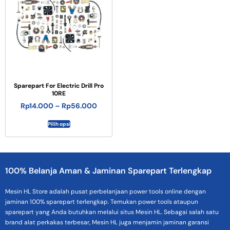
Sparepart For Electric Drill Pro
10RE
Rp
14.000
–
Rp
56.000
Pilih opsi
100% Belanja Aman & Jaminan Sparepart Terlengkap
Mesin HL Store adalah pusat perbelanjaan power tools online dengan
jaminan 100% sparepart terlengkap. Temukan power tools ataupun
sparepart yang Anda butuhkan melalui situs Mesin HL. Sebagai salah satu
brand alat perkakas terbesar, Mesin HL juga menjamin jaminan garansi