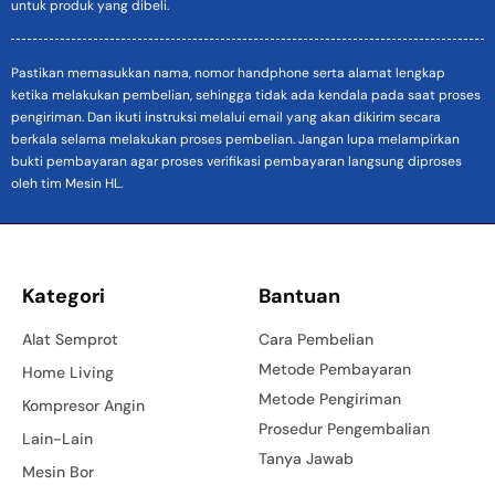
untuk produk yang dibeli.
Pastikan memasukkan nama, nomor handphone serta alamat lengkap
ketika melakukan pembelian, sehingga tidak ada kendala pada saat proses
pengiriman. Dan ikuti instruksi melalui email yang akan dikirim secara
berkala selama melakukan proses pembelian. Jangan lupa melampirkan
bukti pembayaran agar proses verifikasi pembayaran langsung diproses
oleh tim Mesin HL.
Kategori
Bantuan
Alat Semprot
Cara Pembelian
Metode Pembayaran
Home Living
Metode Pengiriman
Kompresor Angin
Prosedur Pengembalian
Lain-Lain
Tanya Jawab
Mesin Bor