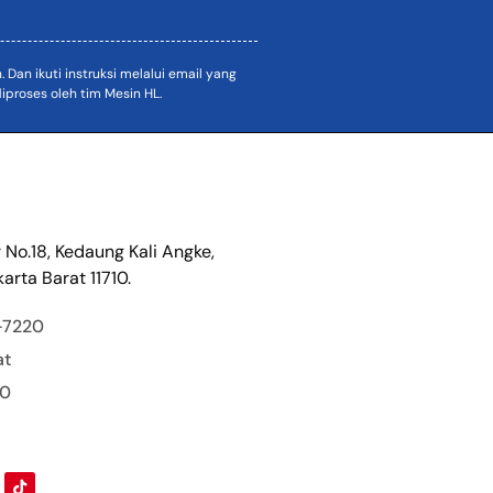
an ikuti instruksi melalui email yang
proses oleh tim Mesin HL.
r No.18, Kedaung Kali Angke,
arta Barat 11710.
-7220
at
00