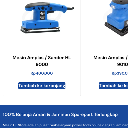
Mesin Amplas / Sander HL
Mesin Amplas /
9000
9010
Rp
400.000
Rp
390.
Tambah ke keranjang
Tambah ke k
100% Belanja Aman & Jaminan Sparepart Terlengkap
Mesin HL Store adalah pusat perbelanjaan power tools online dengan jamina