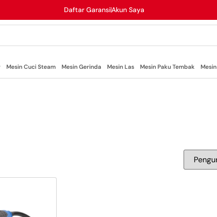
Daftar Garansi
Akun Saya
r
Mesin Cuci Steam
Mesin Gerinda
Mesin Las
Mesin Paku Tembak
Mesin