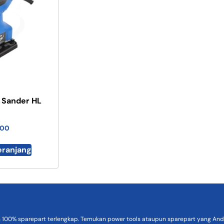
 Sander HL
000
eranjang
n 100% sparepart terlengkap. Temukan power tools ataupun sparepart yang Anda