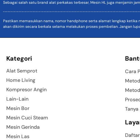
Sebagai salah satu brand alat perkakas terbesar, Mesin HL juga menjamin jam
Pastikan memasukkan nama, nomor handphone serta alamat lengkap ketika mel
akan dikirim secara berkala selama melakukan proses pembelian. Jangan lup
Kategori
Bant
Alat Semprot
Cara 
Home Living
Metod
Kompresor Angin
Metod
Lain-Lain
Prose
Mesin Bor
Tanya
Mesin Cuci Steam
Laya
Mesin Gerinda
Daftar
Mesin Las