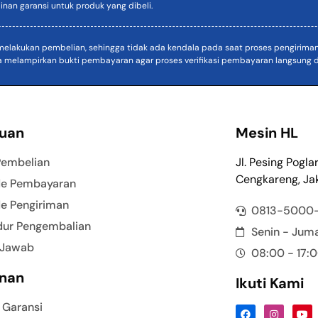
inan garansi untuk produk yang dibeli.
akukan pembelian, sehingga tidak ada kendala pada saat proses pengiriman. D
a melampirkan bukti pembayaran agar proses verifikasi pembayaran langsung di
uan
Mesin HL
Pembelian
Jl. Pesing Pogla
Cengkareng, Jak
e Pembayaran
e Pengiriman
0813-5000
dur Pengembalian
Senin - Jum
 Jawab
08:00 - 17:
nan
Ikuti Kami
 Garansi