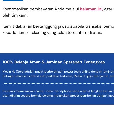
Konfirmasikan pembayaran Anda melalui
halaman ini
, aga
oleh tim kami.
Kami tidak akan bertanggung jawab apabila transaksi pemb
kepada nomor rekening yang telah tercantum di atas.
100% Belanja Aman & Jaminan Sparepart Terlengkap
Mesin HL Store adalah pusat perbelanjaan power tools online dengan jamina
Sebagai salah satu brand alat perkakas terbesar, Mesin HL juga menjamin jam
Pastikan memasukkan nama, nomor handphone serta alamat lengkap ketika mel
akan dikirim secara berkala selama melakukan proses pembelian. Jangan lup