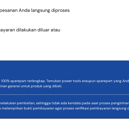
r pesanan Anda langsung diproses
ayaran dilakukan diluar atau
n 100% sparepart terlengkap. Temukan power tools ataupun sparepart yang Anda
inan garansi untuk produk yang dibeli.
akukan pembelian, sehingga tidak ada kendala pada saat proses pengiriman. D
a melampirkan bukti pembayaran agar proses verifikasi pembayaran langsung di