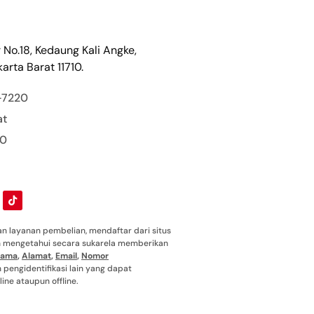
r No.18, Kedaung Kali Angke,
arta Barat 11710.
-7220
at
00
 layanan pembelian, mendaftar dari situs
ah mengetahui secara sukarela memberikan
ama
,
Alamat
,
Email
,
Nomor
pengidentifikasi lain yang dapat
ine ataupun offline.