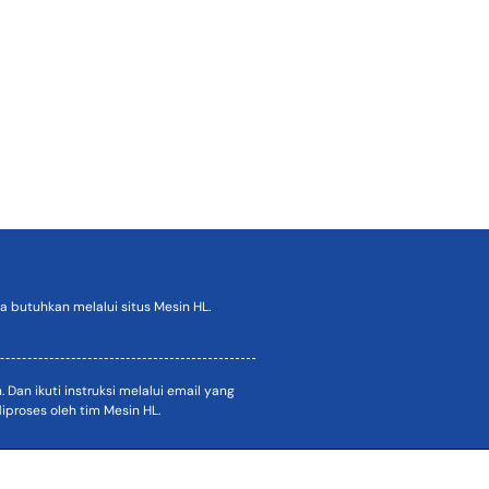
 butuhkan melalui situs Mesin HL.
an ikuti instruksi melalui email yang
proses oleh tim Mesin HL.