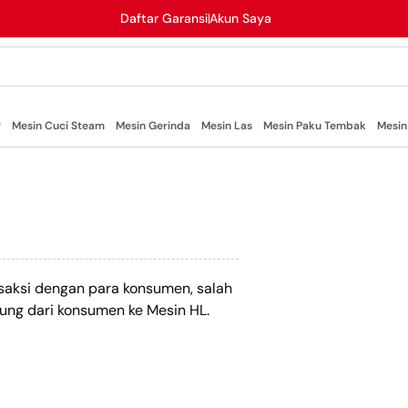
Daftar Garansi
Akun Saya
r
Mesin Cuci Steam
Mesin Gerinda
Mesin Las
Mesin Paku Tembak
Mesin
saksi dengan para konsumen, salah
ung dari konsumen ke Mesin HL.