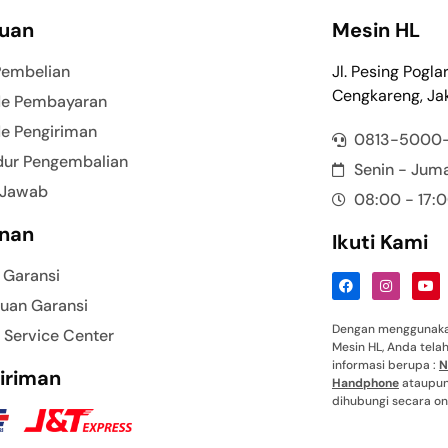
uan
Mesin HL
Pembelian
Jl. Pesing Pogla
Cengkareng, Jak
e Pembayaran
e Pengiriman
0813-5000
dur Pengembalian
Senin - Jum
 Jawab
08:00 - 17:
nan
Ikuti Kami
 Garansi
uan Garansi
Dengan menggunakan
 Service Center
Mesin HL, Anda tel
informasi berupa :
N
iriman
Handphone
ataupun 
dihubungi secara onl