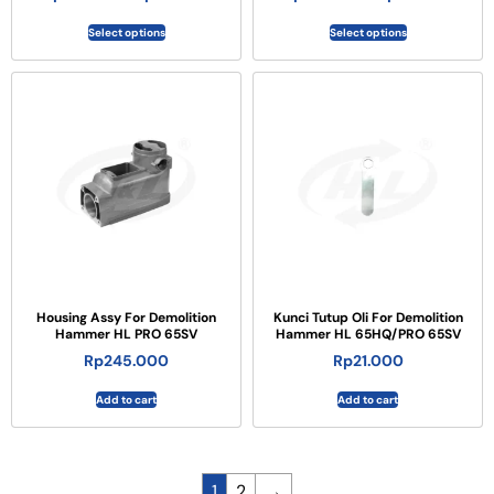
Select options
Select options
Housing Assy For Demolition
Kunci Tutup Oli For Demolition
Hammer HL PRO 65SV
Hammer HL 65HQ/PRO 65SV
Rp
245.000
Rp
21.000
Add to cart
Add to cart
1
2
→