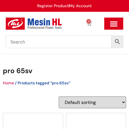
Register Product
My Account
0
pro 65sv
Home
/ Products tagged “pro 65sv”